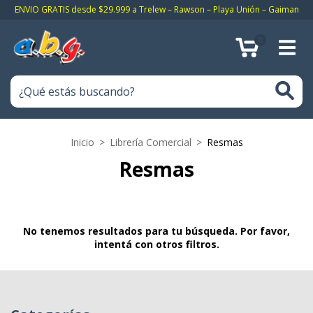
ENVIO GRATIS desde $29.999 a Trelew – Rawson – Playa Unión – Gaiman
0
Inicio
>
Librería Comercial
>
Resmas
Resmas
No tenemos resultados para tu búsqueda. Por favor,
intentá con otros filtros.