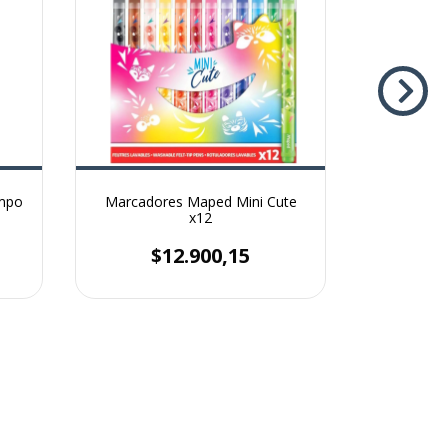
ompo
Marcadores Maped Mini Cute
Set Fil
x12
$
$12.900,15