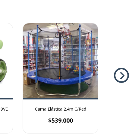
19VE
Cama Elástica 2.4m C/Red
Casa de J
$539.000