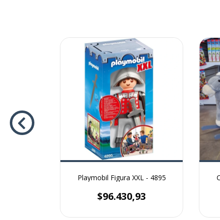
- 210/3
Playmobil Figura XXL - 4895
C
54
$96.430,93