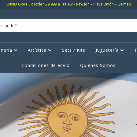
ENVIO GRATIS desde $29.999 a Trelew – Rawson – Playa Unión – Gaiman
inería
Artística
Sets / Kits
Juguetería
T
Condiciones de envío
Quiénes Somos