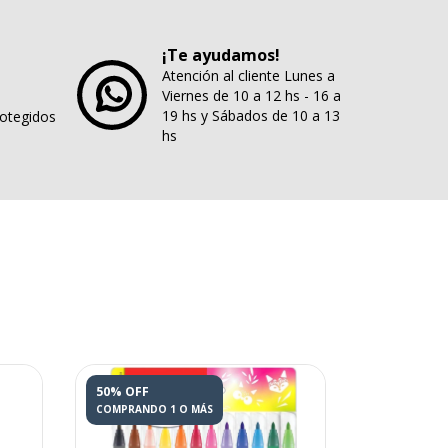
¡Te ayudamos!
Atención al cliente Lunes a
Viernes de 10 a 12 hs - 16 a
19 hs y Sábados de 10 a 13
rotegidos
hs
50% OFF
40% OFF
COMPRANDO 1 O MÁS
COMPRANDO 