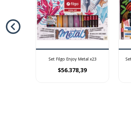
Mini Cute
Set Filgo Enjoy Metal x23
Se
$56.378,39
15